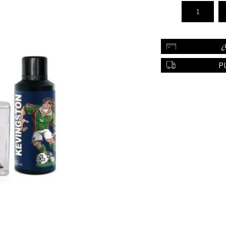
Color
Styling
¿
sonal
Bebés
Accesorios
P
a piel
Colonias y Perfumes
sonal
Higiene
al
Accesorios
ilar
Femenina
a