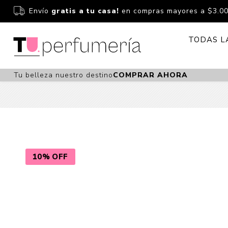
Envío
gratis a tu casa!
en compras mayores a $3.0
TODAS L
Tu belleza nuestro destino
COMPRAR AHORA
Perfume
Perfumería
Dermoc
Estuchería
Capilar 
Estucheria S
Maquilla
Fragancias S
Cuidado
10% OFF
Fragancias
Bebés
Niños Y Niña
Accesor
Cuidado