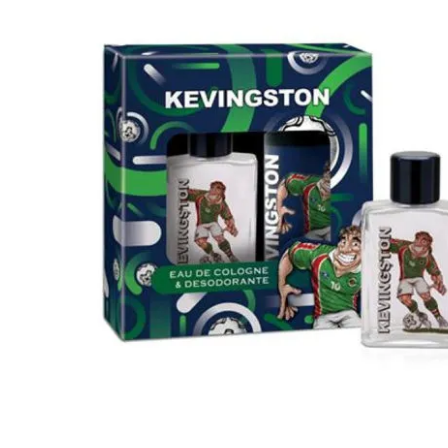
Cuidado Per
Cuidado de l
Higiene per
Higiene Buc
Cuidado Cap
Protección 
Incontinenci