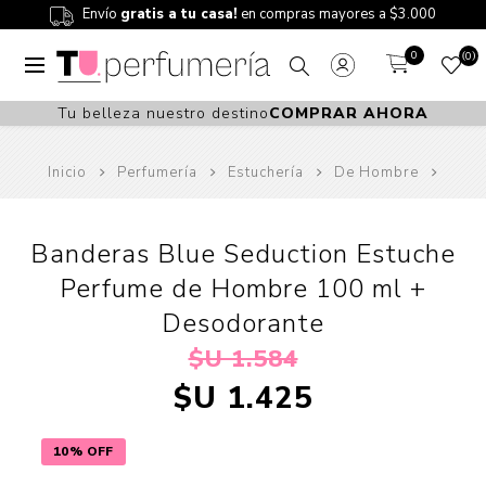
Envío
gratis a tu casa!
en compras mayores a $3.000
0
0
Tu belleza nuestro destino
COMPRAR AHORA
Inicio
Perfumería
Estuchería
De Hombre
Banderas Blue Seduction Estuche
Perfume de Hombre 100 ml +
Desodorante
$U 1.584
$U 1.425
10% OFF