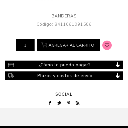
BANDERAS
Código:
8411061091586
AGREGAR AL CARRITO
¿Cómo lo puedo pagar?
Plazos y costos de envío
SOCIAL