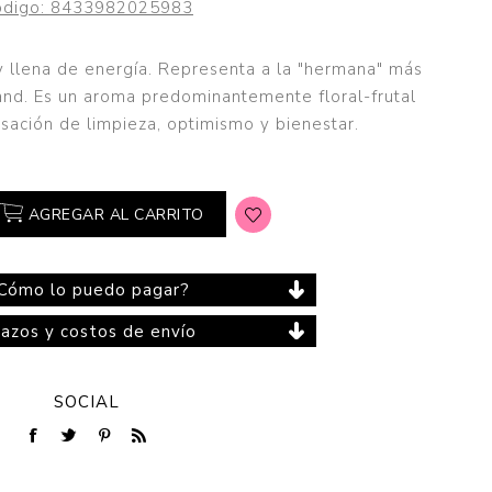
digo:
8433982025983
 y llena de energía. Representa a la "hermana" más
land. Es un aroma predominantemente floral-frutal
Cuidado del Hogar
sación de limpieza, optimismo y bienestar.
AGREGAR AL CARRITO
Cómo lo puedo pagar?
lazos y costos de envío
SOCIAL