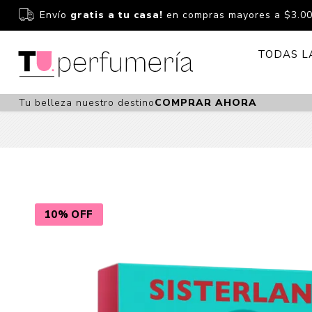
Envío
gratis a tu casa!
en compras mayores a $3.0
TODAS L
Tu belleza nuestro destino
COMPRAR AHORA
Perfume
Perfumería
Dermoc
Estuchería
Capilar 
Estucheria S
Maquilla
Fragancias S
Cuidado
10% OFF
Fragancias
Bebés
Niños Y Niña
Accesor
Cuidado