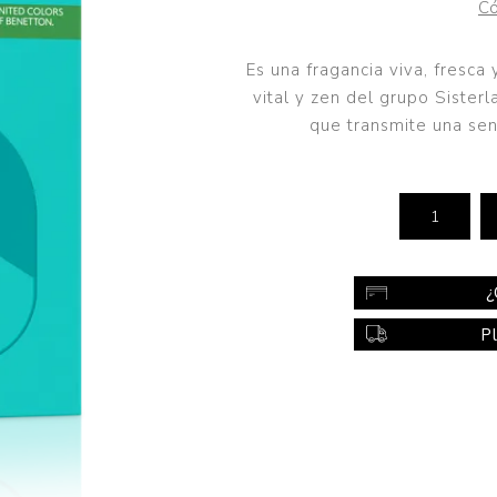
Có
Color
Styling
Es una fragancia viva, fresca
vital y zen del grupo Sister
sonal
Bebés
Accesorios
que transmite una sen
a piel
Colonias y Perfumes
sonal
Higiene
al
Accesorios
ilar
¿
Femenina
P
a