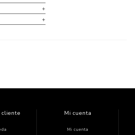
 cliente
Mi cuenta
eda
Mi cuenta