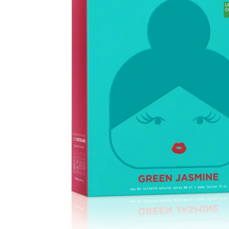
Cuidado Per
Cuidado de l
Higiene per
Higiene Buc
Cuidado Cap
Protección 
Incontinenci