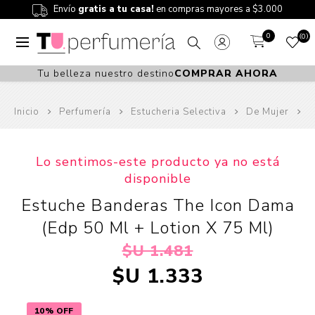
Envío
gratis a tu casa!
en compras mayores a $3.000
0
0
Tu belleza nuestro destino
COMPRAR AHORA
Inicio
Perfumería
Estucheria Selectiva
De Mujer
Lo sentimos-este producto ya no está
disponible
Estuche Banderas The Icon Dama
(Edp 50 Ml + Lotion X 75 Ml)
$U 1.481
$U 1.333
10% OFF