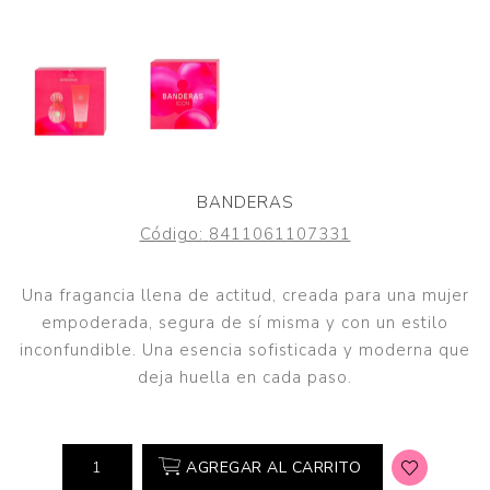
BANDERAS
Código:
8411061107331
Una fragancia llena de actitud, creada para una mujer
empoderada, segura de sí misma y con un estilo
inconfundible. Una esencia sofisticada y moderna que
deja huella en cada paso.
AGREGAR AL CARRITO