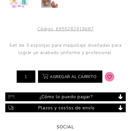
Código:
6955282918687
Set de 3 esponjas para maquillaje diseñadas para
lograr un acabado uniforme y profesional.
AGREGAR AL CARRITO
¿Cómo lo puedo pagar?
Plazos y costos de envío
SOCIAL