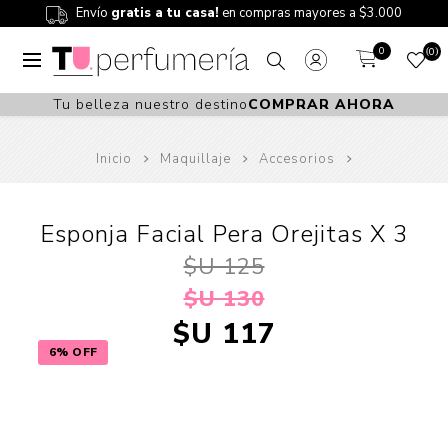
Envío
gratis a tu casa!
en compras mayores a $3.000
0
0
Tu belleza nuestro destino
COMPRAR AHORA
Inicio
Maquillaje
Accesorios
Esponja Facial Pera Orejitas X 3
$U 125
$U 130
$U 117
6% OFF