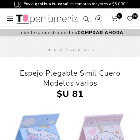
Envío
gratis a tu casa!
en compras mayores a $3.000
0
0
Tu belleza nuestro destino
COMPRAR AHORA
Inicio
Accesorios
Espejo Plegable Simil Cuero
Modelos varios
$U 81