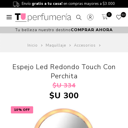
Envío
gratis a tu casa!
en compras mayores a $3.000
0
0
Tu belleza nuestro destino
COMPRAR AHORA
Inicio
Maquillaje
Accesorios
Espejo Led Redondo Touch Con
Perchita
$U 334
$U 300
10% OFF