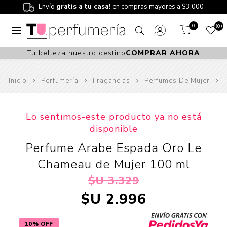
Envío
gratis a tu casa!
en compras mayores a $3.000
0
0
Tu belleza nuestro destino
COMPRAR AHORA
Inicio
Perfumería
Fragancias
Perfumes De Mujer
Lo sentimos-este producto ya no está
disponible
Perfume Arabe Espada Oro Le
Chameau de Mujer 100 ml
$U 3.329
$U 2.996
10% OFF