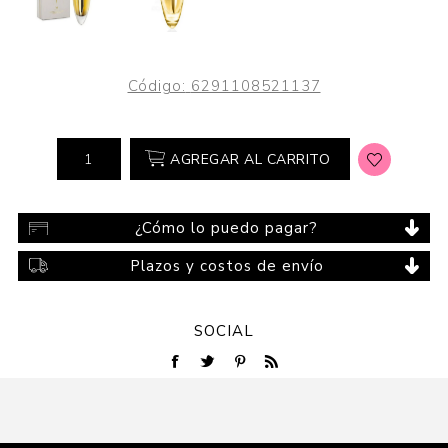
Código:
6291108521137
AGREGAR AL CARRITO
¿Cómo lo puedo pagar?
Plazos y costos de envío
SOCIAL