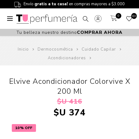
Envío
gratis a tu casa!
en compras mayores a $3.000
0
0
Tu belleza nuestro destino
COMPRAR AHORA
Inicio
Dermocosmética
Cuidado Capilar
Acondicionadores
Elvive Acondicionador Colorvive X
200 Ml
$U 416
$U 374
10% OFF