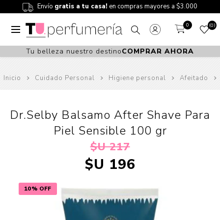
Envío
gratis a tu casa!
en compras mayores a $3.000
0
0
Tu belleza nuestro destino
COMPRAR AHORA
Inicio
Cuidado Personal
Higiene personal
Afeitado
Dr.Selby Balsamo After Shave Para
Piel Sensible 100 gr
$U 217
$U 196
10% OFF