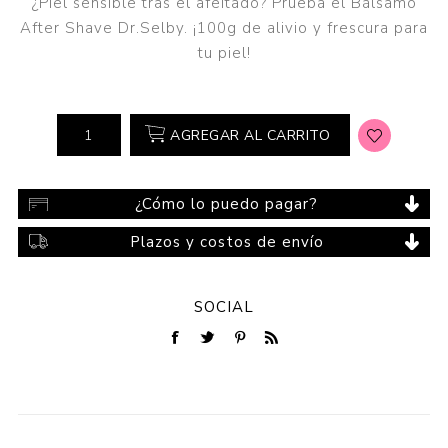
¿Piel sensible tras el afeitado? Prueba el Bálsamo
After Shave Dr.Selby. ¡100g de alivio y frescura para
tu piel!
AGREGAR AL CARRITO
¿Cómo lo puedo pagar?
Plazos y costos de envío
SOCIAL