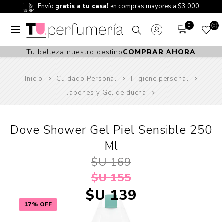
Envío
gratis a tu casa!
en compras mayores a $3.000
0
0
Tu belleza nuestro destino
COMPRAR AHORA
Inicio
Cuidado Personal
Higiene personal
Jabones y Gel de ducha
Dove Shower Gel Piel Sensible 250
Ml
$U 169
$U 155
$U 139
17% OFF