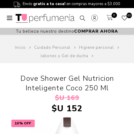
Envío
gratis a tu casa!
en compras mayores a $3.000
0
0
Tu belleza nuestro destino
COMPRAR AHORA
Inicio
Cuidado Personal
Higiene personal
Jabones y Gel de ducha
Dove Shower Gel Nutricion
Inteligente Coco 250 Ml
$U 169
$U 152
10% OFF