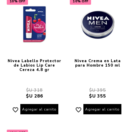
10% OFF
10% OFF
Nivea Labello Protector
Nivea Crema en Lata
de Labios Lip Care
para Hombre 150 ml
Cereza 4.8 gr
$U 318
$U 395
$U 286
$U 355
Agregar al carrito
Agregar al carrito