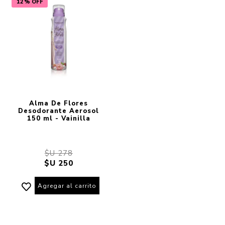
12% OFF
Alma De Flores
Desodorante Aerosol
150 ml - Vainilla
$U 278
$U 250
Agregar al carrito