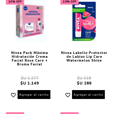
10% OFF
10% OFF
Nivea Pack Máxima
Nivea Labello Protector
Hidratación Crema
de Labios Lip Care
Facial Rose Care +
Watermelon Shine
Bruma Facial
$U 1.277
$U 318
$U 1.149
$U 286
Agregar al carrito
Agregar al carrito