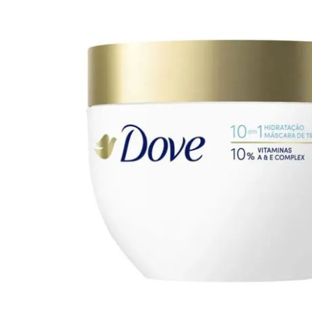
Cuidado Per
Cuidado de l
Higiene per
Higiene Buc
Cuidado Cap
Protección 
Incontinenci