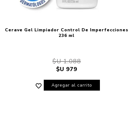
Cerave Gel Limpiador Control De Imperfecciones
236 ml
$U 1.088
$U 979
Agregar al carrito