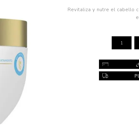
Color
Revitaliza y nutre el cabello
Styling
e
sonal
Bebés
Accesorios
a piel
Colonias y Perfumes
sonal
Higiene
¿
al
Accesorios
P
ilar
Femenina
a