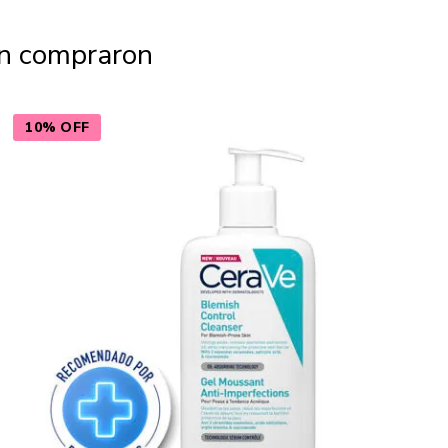
én compraron
10% OFF