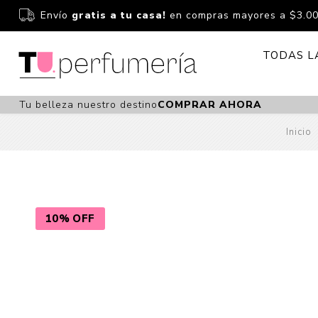
Envío
gratis a tu casa!
en compras mayores a $3.0
TODAS L
Tu belleza nuestro destino
COMPRAR AHORA
Perfume
Perfumería
Inicio
Dermoc
Estuchería
Capilar 
Estucheria S
Maquilla
Fragancias S
Cuidado
10% OFF
Fragancias
Bebés
Niños Y Niña
Accesor
Cuidado