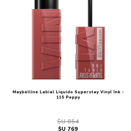
Maybelline Labial Liquido Superstay Vinyl Ink -
115 Peppy
$U 854
$U 769