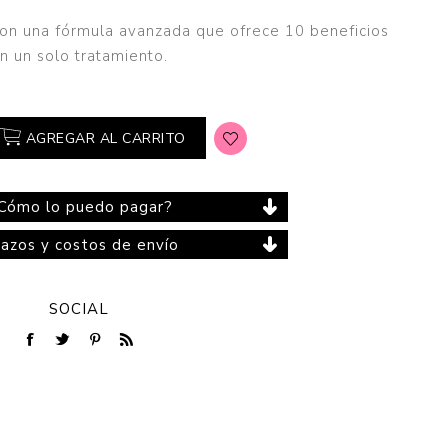
 con una fórmula avanzada que ofrece 10 beneficios
n un solo tratamiento.
Cuidado del Hogar
AGREGAR AL CARRITO
Cómo lo puedo pagar?
lazos y costos de envío
SOCIAL