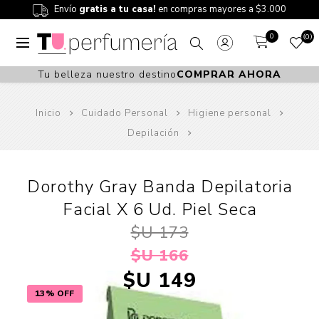
Envío
gratis a tu casa!
en compras mayores a $3.000
0
0
Tu belleza nuestro destino
COMPRAR AHORA
Inicio
Cuidado Personal
Higiene personal
Depilación
Dorothy Gray Banda Depilatoria
Facial X 6 Ud. Piel Seca
$U 173
$U 166
$U 149
13% OFF