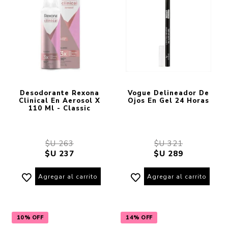
Desodorante Rexona
Vogue Delineador De
Clinical En Aerosol X
Ojos En Gel 24 Horas
110 Ml - Classic
$U 263
$U 321
$U 237
$U 289
Agregar al carrito
Agregar al carrito
10% OFF
14% OFF