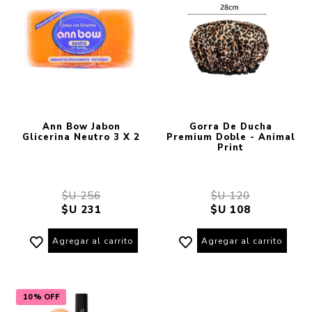
Ann Bow Jabon
Gorra De Ducha
Glicerina Neutro 3 X 2
Premium Doble - Animal
Print
$U 256
$U 120
$U 231
$U 108
Agregar al carrito
Agregar al carrito
10% OFF