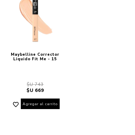
Maybelline Corrector
Liquido Fit Me - 15
$U 743
$U 669
Agregar al carrito