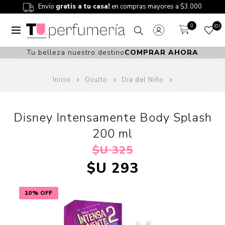
Envío
gratis a tu casa!
en compras mayores a $3.000
0
0
Tu belleza nuestro destino
COMPRAR AHORA
Inicio
Oculto
Dia del Niño
Disney Intensamente Body Splash
200 ml
$U 325
$U 293
10% OFF