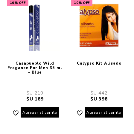
10% OFF
10% OFF
Casapueblo Wild
Calypso Kit Alisado
Fragance For Men 35 ml
- Blue
$U 210
$U 442
$U 189
$U 398
Agregar al carrito
Agregar al carrito