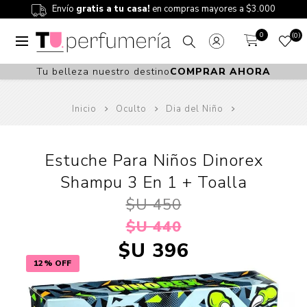
Envío
gratis a tu casa!
en compras mayores a $3.000
0
0
Tu belleza nuestro destino
COMPRAR AHORA
Inicio
Oculto
Dia del Niño
Estuche Para Niños Dinorex
Shampu 3 En 1 + Toalla
$U 450
$U 440
$U 396
12% OFF