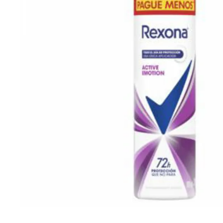
Cuidado Per
Cuidado de l
Higiene per
Higiene Buc
Cuidado Cap
Protección 
Incontinenci