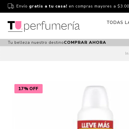
Envío
gratis a tu casa!
en compras mayores a $3.0
TODAS L
Tu belleza nuestro destino
COMPRAR AHORA
Perfume
Perfumería
In
Dermoc
Estuchería
Capilar 
Estucheria S
Maquilla
Fragancias S
Cuidado
17% OFF
Fragancias
Bebés
Niños Y Niña
Accesor
Cuidado