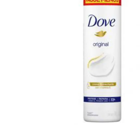
Cuidado Per
Cuidado de l
Higiene per
Higiene Buc
Cuidado Cap
Protección 
Incontinenci