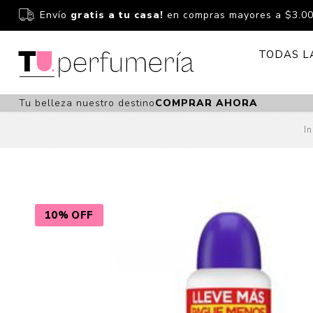
Envío
gratis a tu casa!
en compras mayores a $3.0
TODAS L
Tu belleza nuestro destino
COMPRAR AHORA
Perfume
Perfumería
In
Dermoc
Estuchería
Capilar 
Estucheria S
Maquilla
Fragancias S
Cuidado
10% OFF
Fragancias
Bebés
Niños Y Niña
Accesor
Cuidado