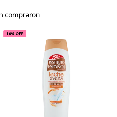
én compraron
10% OFF