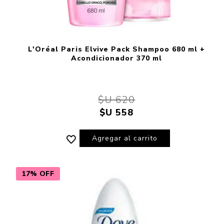
L'Oréal Paris Elvive Pack Shampoo 680 ml +
Acondicionador 370 ml
$U 620
$U 558
Agregar al carrito
17% OFF