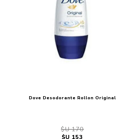
Dove Desodorante Rollon Original
$U 170
$U 153