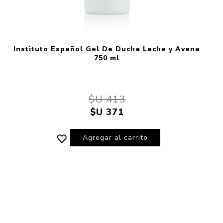
Instituto Español Gel De Ducha Leche y Avena
750 ml
$U 413
$U 371
Agregar al carrito