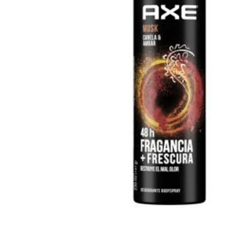
Cuidado Per
Cuidado de l
Higiene per
Higiene Buc
Cuidado Cap
Protección 
Incontinenci