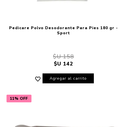
Pedicare Polvo Desodorante Para Pies 180 gr -
Sport
$U 158
$U 142
Agregar al carrito
11% OFF