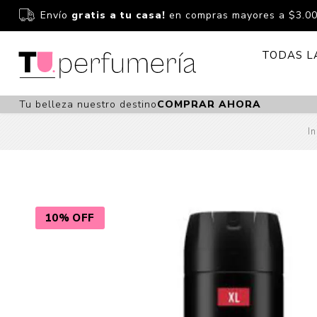
Envío
gratis a tu casa!
en compras mayores a $3.0
TODAS L
Tu belleza nuestro destino
COMPRAR AHORA
Perfume
Perfumería
In
Dermoc
Estuchería
Capilar 
Estucheria S
Maquilla
Fragancias S
Cuidado
10% OFF
Fragancias
Bebés
Niños Y Niña
Accesor
Cuidado