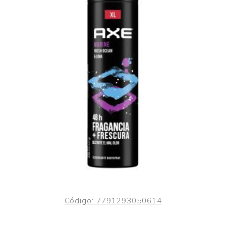
Código:
7791293050614