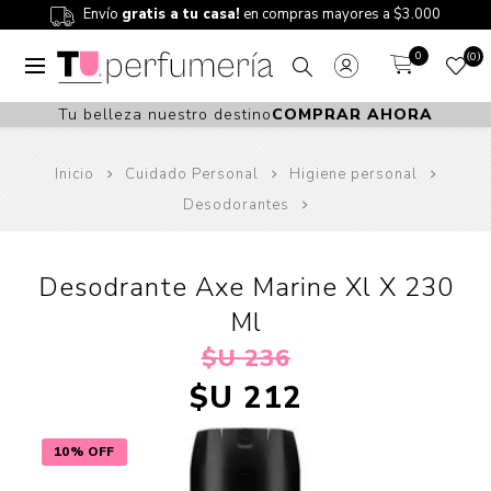
Envío
gratis a tu casa!
en compras mayores a $3.000
0
0
Tu belleza nuestro destino
COMPRAR AHORA
Inicio
Cuidado Personal
Higiene personal
Desodorantes
Desodrante Axe Marine Xl X 230
Ml
$U 236
$U 212
10% OFF