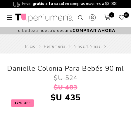
Envío
gratis a tu casa!
en compras mayores a $3.000
0
0
Tu belleza nuestro destino
COMPRAR AHORA
Inicio
Perfumería
Niños Y Niñas
Danielle Colonia Para Bebés 90 ml
$U 524
$U 483
$U 435
17% OFF