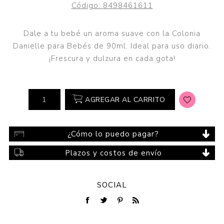
Código:
8498461611
Dale a tu bebé un aroma suave con la Colonia
Danielle para Bebés de 90ml. Ideal para uso diario.
¡Frescura y dulzura en cada gota!
AGREGAR AL CARRITO
¿Cómo lo puedo pagar?
Plazos y costos de envío
SOCIAL