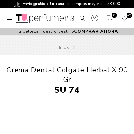
Envío
gratis a tu casa!
en compras mayores a $3.000
0
0
Tu belleza nuestro destino
COMPRAR AHORA
Inicio
Crema Dental Colgate Herbal X 90
Gr
$U 74