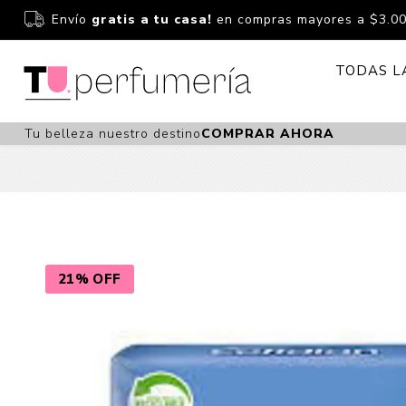
Envío
gratis a tu casa!
en compras mayores a $3.0
TODAS L
Tu belleza nuestro destino
COMPRAR AHORA
Perfume
Perfumería
Dermoc
Estuchería
Capilar 
Estucheria S
Maquilla
Fragancias S
Cuidado
21% OFF
Fragancias
Bebés
Niños Y Niña
Accesor
Cuidado