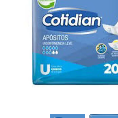
Cuidado Per
Cuidado de l
Higiene per
Higiene Buc
Cuidado Cap
Protección 
Incontinenci