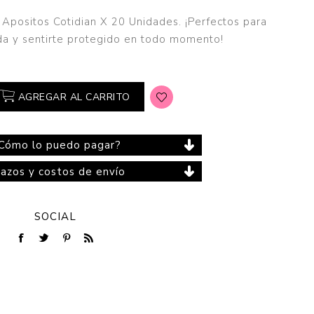
 Apositos Cotidian X 20 Unidades. ¡Perfectos para
ida y sentirte protegido en todo momento!
Cuidado del Hogar
AGREGAR AL CARRITO
Cómo lo puedo pagar?
lazos y costos de envío
SOCIAL