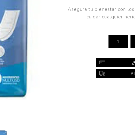
Color
Asegura tu bienestar con los
Styling
cuidar cualquier her
sonal
Bebés
Accesorios
a piel
Colonias y Perfumes
sonal
Higiene
¿
al
Accesorios
P
ilar
Femenina
a