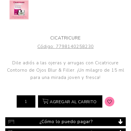
CICATRICURE
Código:
7798140258230
Dile adiós a las ojeras y arrugas con Cicatricure
Contorno de Ojos Blur & Filler. ¡Un milagro de 15 ml
para una mirada joven y fresca!
AGREGAR AL CARRITO
¿Cómo lo puedo pagar?