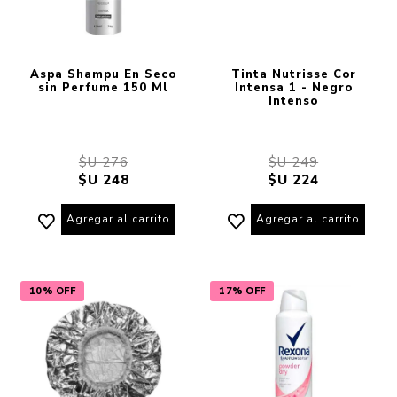
Aspa Shampu En Seco
Tinta Nutrisse Cor
sin Perfume 150 Ml
Intensa 1 - Negro
Intenso
$U 276
$U 249
$U 248
$U 224
Agregar al carrito
Agregar al carrito
10% OFF
17% OFF