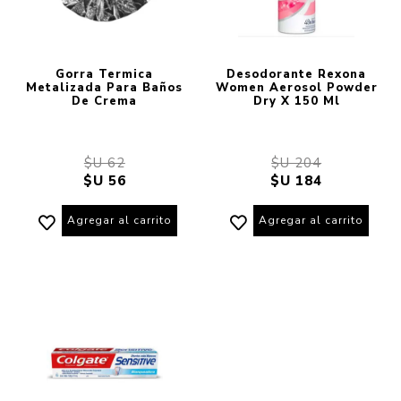
Gorra Termica
Desodorante Rexona
Metalizada Para Baños
Women Aerosol Powder
De Crema
Dry X 150 Ml
$U 62
$U 204
$U 56
$U 184
Agregar al carrito
Agregar al carrito