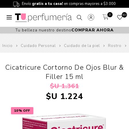
Envío
gratis a tu casa!
en compras mayores a $3.000
0
0
Tu belleza nuestro destino
COMPRAR AHORA
Inicio
Cuidado Personal
Cuidado de la piel
Rostro
Cicatricure Cortorno De Ojos Blur &
Filler 15 ml
$U 1.361
$U 1.224
10% OFF