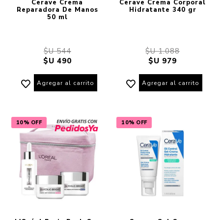
Cerave Crema
Cerave Crema Corporal
Reparadora De Manos
Hidratante 340 gr
50 ml
$U 544
$U 1.088
$U 490
$U 979
Agregar al carrito
Agregar al carrito
10% OFF
10% OFF