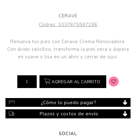
CERAVE
Código:
3337875597296
Renueva tus pies con Cerave Crema Renovadora.
Con ácido salicílico, transforma la piel seca y áspera
en suave y lisa en un abrir y cerrar de ojos.
AGREGAR AL CARRITO
¿Cómo lo puedo pagar?
Plazos y costos de envío
SOCIAL