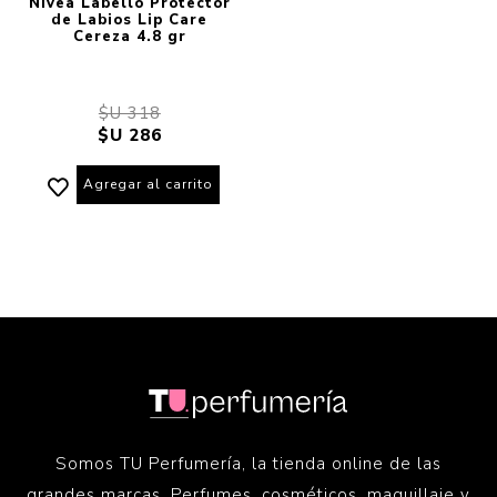
Nivea Labello Protector
de Labios Lip Care
Cereza 4.8 gr
$U 318
$U 286
Agregar al carrito
Somos TU Perfumería, la tienda online de las
grandes marcas. Perfumes, cosméticos, maquillaje y