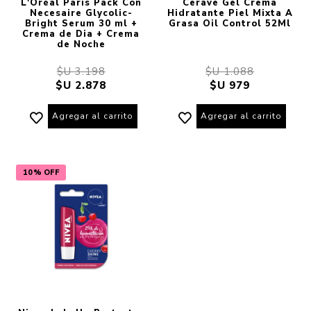
L'Oréal Paris Pack Con
Cerave Gel Crema
Necesaire Glycolic-
Hidratante Piel Mixta A
Bright Serum 30 ml +
Grasa Oil Control 52Ml
Crema de Dia + Crema
de Noche
$U 3.198
$U 1.088
$U 2.878
$U 979
Agregar al carrito
Agregar al carrito
10% OFF