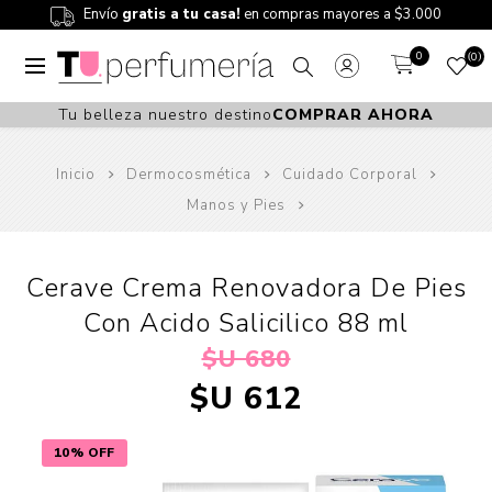
Envío
gratis a tu casa!
en compras mayores a $3.000
0
0
Tu belleza nuestro destino
COMPRAR AHORA
Inicio
Dermocosmética
Cuidado Corporal
Manos y Pies
Cerave Crema Renovadora De Pies
Con Acido Salicilico 88 ml
$U 680
$U 612
10% OFF