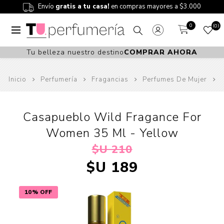
Envío
gratis a tu casa!
en compras mayores a $3.000
0
0
Tu belleza nuestro destino
COMPRAR AHORA
Inicio
Perfumería
Fragancias
Perfumes De Mujer
Casapueblo Wild Fragance For
Women 35 Ml - Yellow
$U 210
$U 189
10% OFF