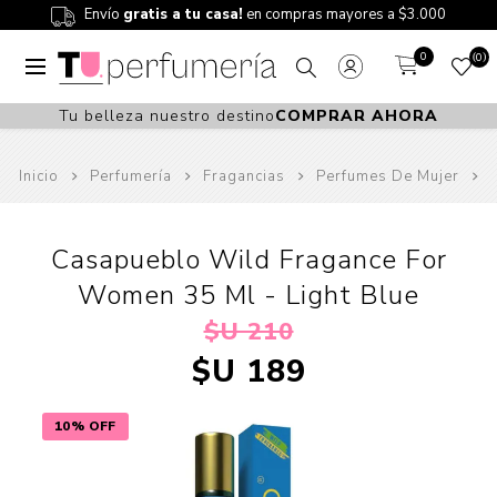
Envío
gratis a tu casa!
en compras mayores a $3.000
0
0
Tu belleza nuestro destino
COMPRAR AHORA
Inicio
Perfumería
Fragancias
Perfumes De Mujer
Casapueblo Wild Fragance For
Women 35 Ml - Light Blue
$U 210
$U 189
10% OFF