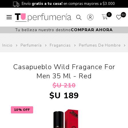
Envío
gratis a tu casa!
en compras mayores a $3.000
0
0
Tu belleza nuestro destino
COMPRAR AHORA
Inicio
Perfumería
Fragancias
Perfumes De Hombre
Casapueblo Wild Fragance For
Men 35 Ml - Red
$U 210
$U 189
10% OFF