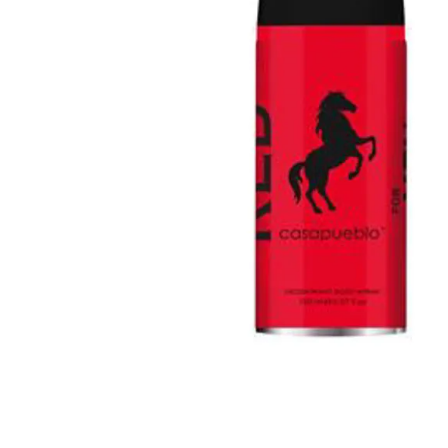
Cuidado Per
Cuidado de l
Higiene per
Higiene Buc
Cuidado Cap
Protección 
Incontinenci