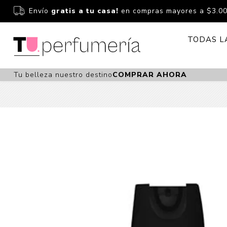
Envío
gratis a tu casa!
en compras mayores a $3.0
TODAS L
Tu belleza nuestro destino
COMPRAR AHORA
Perfume
Perfumería
Dermoc
Estuchería
Capilar 
Estucheria S
Maquilla
Fragancias S
Cuidado
Fragancias
Bebés
Niños Y Niña
Accesor
Cuidado