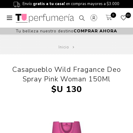
Envío
gratis a tu casa!
en compras mayores a $3.000
0
0
Tu belleza nuestro destino
COMPRAR AHORA
Inicio
Casapueblo Wild Fragance Deo
Spray Pink Woman 150Ml
$U 130