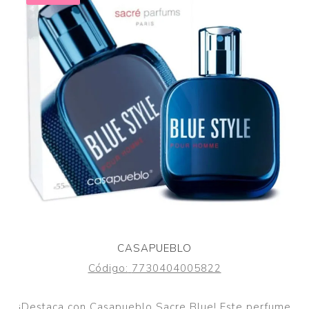
CASAPUEBLO
Código:
7730404005822
¡Destaca con Casapueblo Sacre Blue! Este perfume