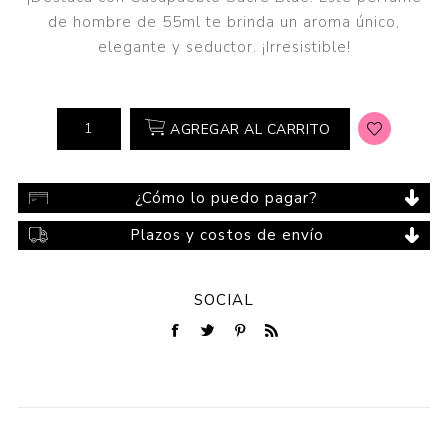
de hombre de 55ml te brinda un aroma único,
elegante y seductor. ¡Irresistible!
AGREGAR AL CARRITO
¿Cómo lo puedo pagar?
Plazos y costos de envío
SOCIAL