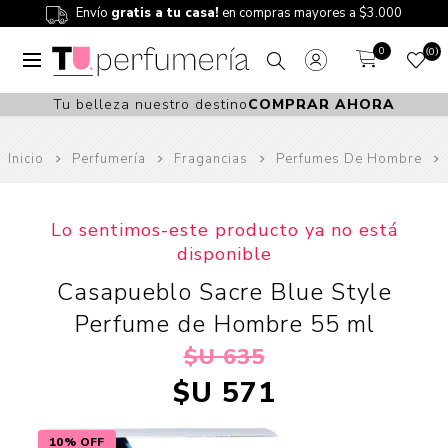
Envío
gratis a tu casa!
en compras mayores a $3.000
0
0
Tu belleza nuestro destino
COMPRAR AHORA
Inicio
Perfumería
Fragancias
Perfumes De Hombre
Lo sentimos-este producto ya no está
disponible
Casapueblo Sacre Blue Style
Perfume de Hombre 55 ml
$U 635
$U 571
10% OFF