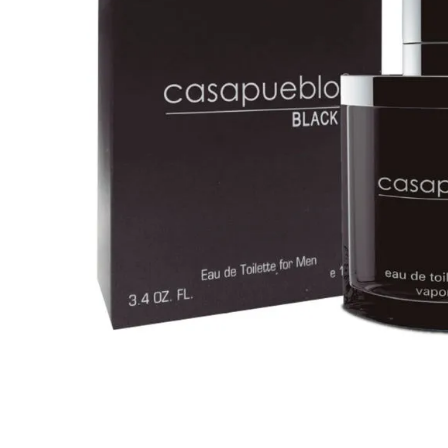
Cuidado Per
Cuidado de l
Higiene per
Higiene Buc
Cuidado Cap
Protección 
Incontinenci