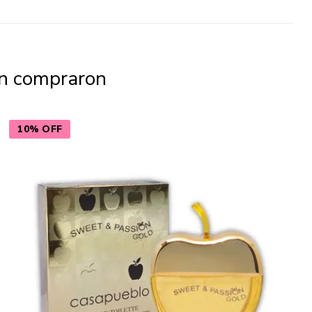
én compraron
10% OFF