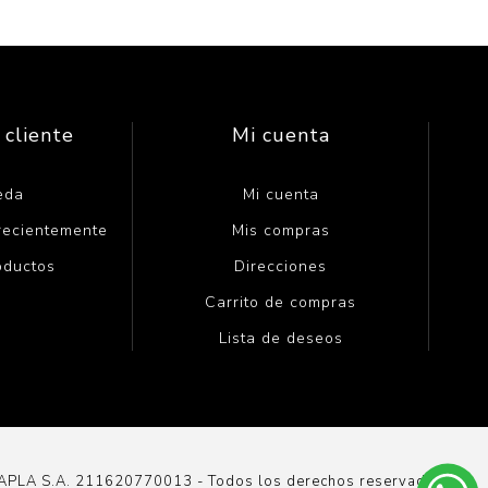
 cliente
Mi cuenta
eda
Mi cuenta
 recientemente
Mis compras
oductos
Direcciones
Carrito de compras
Lista de deseos
DAPLA S.A. 211620770013 - Todos los derechos reservados.