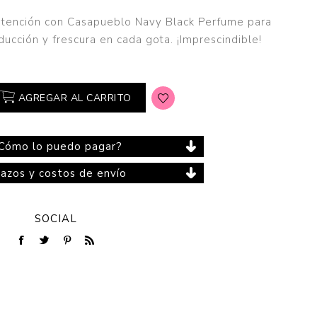
 atención con Casapueblo Navy Black Perfume para
ucción y frescura en cada gota. ¡Imprescindible!
Cuidado del Hogar
AGREGAR AL CARRITO
Cómo lo puedo pagar?
lazos y costos de envío
SOCIAL