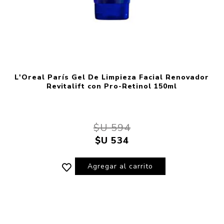
L'Oreal París Gel De Limpieza Facial Renovador
Revitalift con Pro-Retinol 150ml
$U 594
$U 534
Agregar al carrito