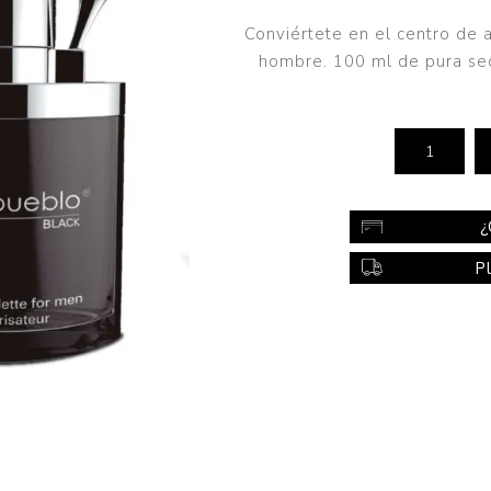
Color
Conviértete en el centro de
Styling
hombre. 100 ml de pura sed
sonal
Bebés
Accesorios
a piel
Colonias y Perfumes
sonal
Higiene
¿
al
Accesorios
P
ilar
Femenina
a