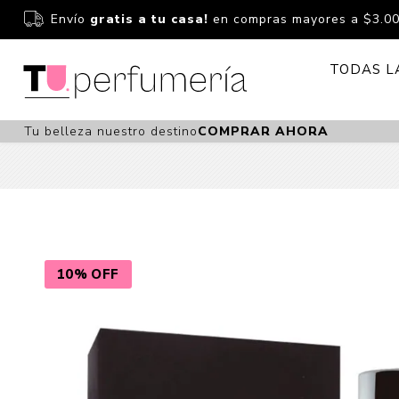
Envío
gratis a tu casa!
en compras mayores a $3.0
TODAS L
Tu belleza nuestro destino
COMPRAR AHORA
Perfume
Perfumería
Dermoc
Estuchería
Capilar 
Estucheria S
Maquilla
Fragancias S
Cuidado
10% OFF
Fragancias
Bebés
Niños Y Niña
Accesor
Cuidado