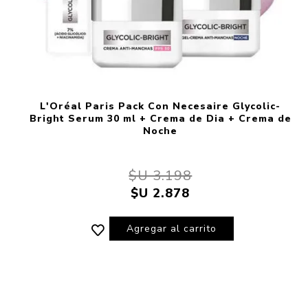
L'Oréal Paris Pack Con Necesaire Glycolic-
Bright Serum 30 ml + Crema de Dia + Crema de
Noche
$U 3.198
$U 2.878
Agregar al carrito