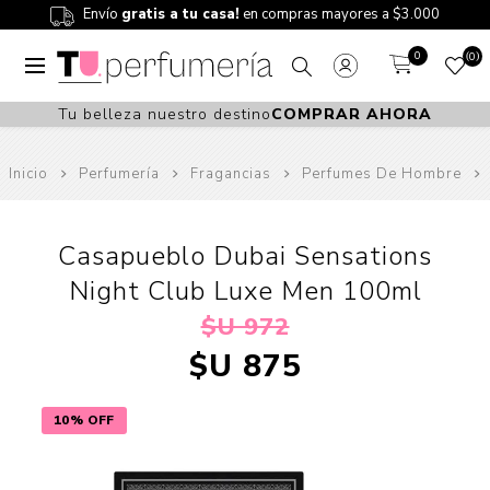
Envío
gratis a tu casa!
en compras mayores a $3.000
0
0
Tu belleza nuestro destino
COMPRAR AHORA
Inicio
Perfumería
Fragancias
Perfumes De Hombre
Casapueblo Dubai Sensations
Night Club Luxe Men 100ml
$U 972
$U 875
10% OFF