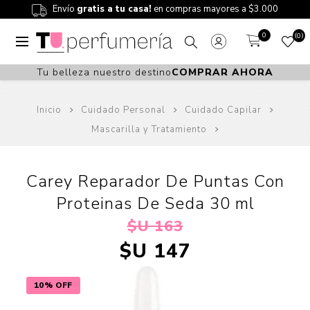
Envío
gratis a tu casa!
en compras mayores a $3.000
0
0
Tu belleza nuestro destino
COMPRAR AHORA
Inicio
Cuidado Personal
Cuidado Capilar
Mascarilla y Tratamiento
Carey Reparador De Puntas Con
Proteinas De Seda 30 ml
$U 163
$U 147
10% OFF