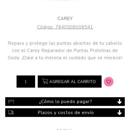
CAREY
Código:
7840508008541
Repara y protege las puntas abiertas de tu cabello
con el Carey Reparador de Puntas Proteínas de
Seda. ¡Dale a tu melena el cuidado que se merece!
AGREGAR AL CARRITO
¿Cómo lo puedo pagar?
Plazos y costos de envío