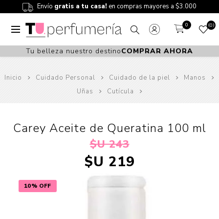
Envío
gratis a tu casa!
en compras mayores a $3.000
0
0
Tu belleza nuestro destino
COMPRAR AHORA
Inicio
Cuidado Personal
Cuidado de la piel
Manos
Uñas
Cutícula
Carey Aceite de Queratina 100 ml
$U 243
$U 219
10% OFF