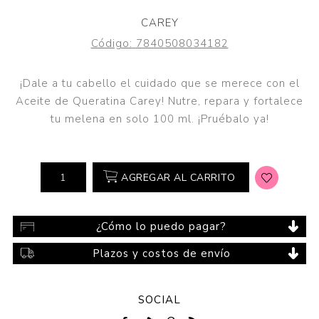
CAREY
Código:
7840508034182
¡Dale a tu cabello el cuidado que se merece con el
Aceite de Queratina Carey! Nutre, repara y fortalece
tu melena en solo 100 ml. ¡Pruébalo ya!
AGREGAR AL CARRITO
¿Cómo lo puedo pagar?
Plazos y costos de envío
SOCIAL