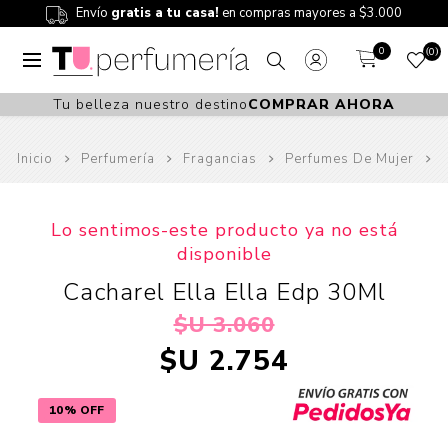
Envío
gratis a tu casa!
en compras mayores a $3.000
0
0
Tu belleza nuestro destino
COMPRAR AHORA
Inicio
Perfumería
Fragancias
Perfumes De Mujer
Lo sentimos-este producto ya no está
disponible
Cacharel Ella Ella Edp 30Ml
$U 3.060
$U 2.754
10% OFF