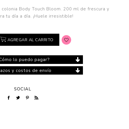
la colonia Body Touch Bloom. 200 ml de frescura y
a tu día a día. ¡Huele irresistible!
Cuidado del Hogar
AGREGAR AL CARRITO
Cómo lo puedo pagar?
lazos y costos de envío
SOCIAL