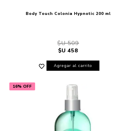
Body Touch Colonia Hypnotic 200 ml
$U 509
$U 458
Agregar al carrito
16% OFF