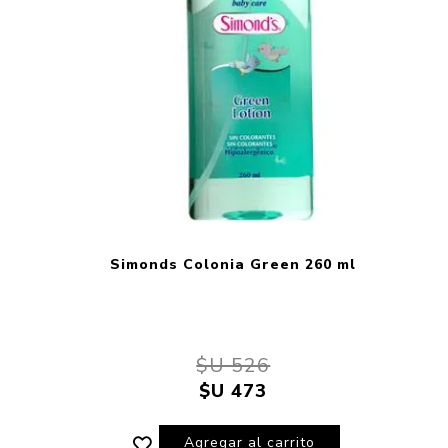
Simonds Colonia Green 260 ml
$U 526
$U 473
Agregar al carrito