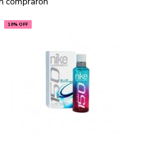
én compraron
10% OFF