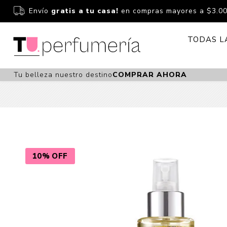
Envío
gratis a tu casa!
en compras mayores a $3.0
TODAS L
Tu belleza nuestro destino
COMPRAR AHORA
Perfume
Perfumería
Dermoc
Estuchería
Capilar 
Estucheria S
Maquilla
Fragancias S
Cuidado
10% OFF
Fragancias
Bebés
Niños Y Niña
Accesor
Cuidado