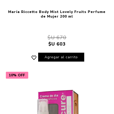
María Riccetto Body Mist Lovely Fruits Perfume
de Mujer 200 ml
$U 670
$U 603
Agregar al carrito
10% OFF