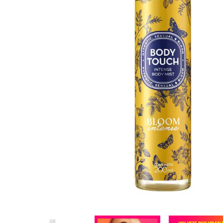
Cuidado Per
Cuidado de l
Higiene per
Higiene Buc
Cuidado Cap
Protección 
Incontinenci