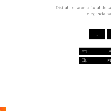
Color
Disfruta el aroma floral de 
Styling
elegancia par
sonal
Bebés
Accesorios
a piel
Colonias y Perfumes
sonal
Higiene
¿
al
Accesorios
P
ilar
Femenina
a