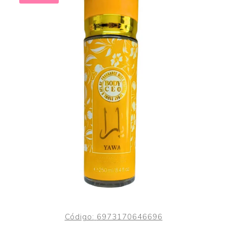
Código:
6973170646696