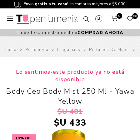
Envío
gratis a tu casa!
en compras mayores a $3.000
0
0
Tu belleza nuestro destino
COMPRAR AHORA
Inicio
Perfumería
Fragancias
Perfumes De Mujer
Lo sentimos-este producto ya no está
disponible
Body Ceo Body Mist 250 Ml - Yawa
Yellow
$U 481
$U 433
10% OFF