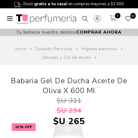
Envío
gratis a tu casa!
en compras mayores a $3.000
0
0
Tu belleza nuestro destino
COMPRAR AHORA
Inicio
Cuidado Personal
Higiene personal
Jabones y Gel de ducha
Babaria Gel De Ducha Aceite De
Oliva X 600 Ml
$U 311
$U 294
$U 265
15% OFF