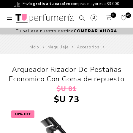
Envío
gratis a tu casa!
en compras mayores a $3.000
0
0
Tu belleza nuestro destino
COMPRAR AHORA
Inicio
Maquillaje
Accesorios
Arqueador Rizador De Pestañas
Economico Con Goma de repuesto
$U 81
$U 73
10% OFF