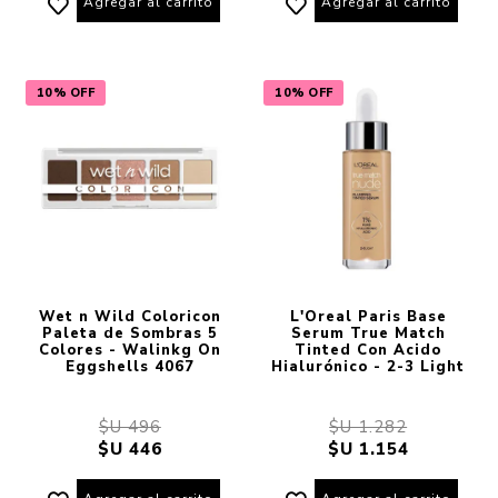
Agregar al carrito
Agregar al carrito
10% OFF
10% OFF
Wet n Wild Coloricon
L'Oreal Paris Base
Paleta de Sombras 5
Serum True Match
Colores - Walinkg On
Tinted Con Acido
Eggshells 4067
Hialurónico - 2-3 Light
$U 496
$U 1.282
$U 446
$U 1.154