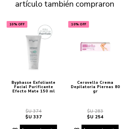
artículo también compraron
10% OFF
10% OFF
Byphasse Exfoliante
Cerovello Crema
Facial Purificante
Depilatoria Piernas 80
Efecto Mate 150 ml
gr
$U 374
$U 283
$U 337
$U 254