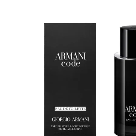
Cuidado Per
Cuidado de l
Higiene per
Higiene Buc
Cuidado Cap
Protección 
Incontinenci