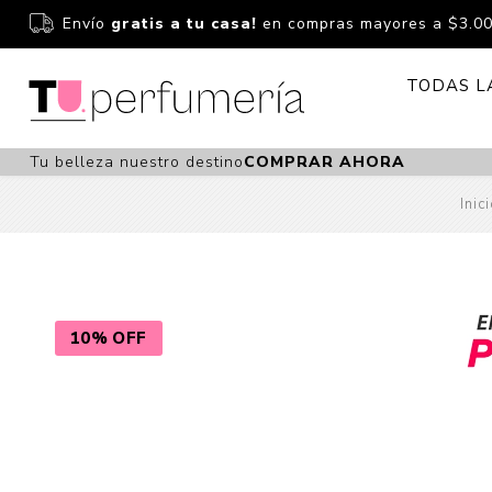
Envío
gratis a tu casa!
en compras mayores a $3.0
TODAS L
Tu belleza nuestro destino
COMPRAR AHORA
Perfume
Perfumería
Inic
Dermoc
Estuchería
Capilar 
Estucheria S
Maquilla
Fragancias S
Cuidado
10% OFF
Fragancias
Bebés
Niños Y Niña
Accesor
Cuidado