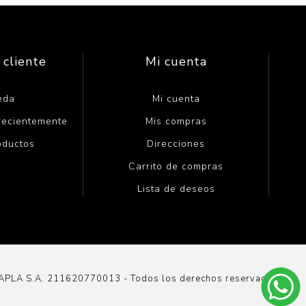
 cliente
Mi cuenta
eda
Mi cuenta
 recientemente
Mis compras
oductos
Direcciones
Carrito de compras
Lista de deseos
DAPLA S.A. 211620770013 - Todos los derechos reservados.