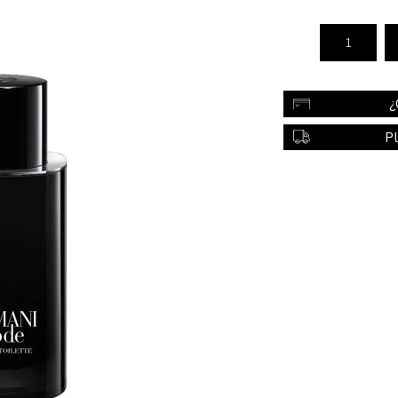
Color
Styling
sonal
Bebés
Accesorios
¿
a piel
Colonias y Perfumes
P
sonal
Higiene
al
Accesorios
ilar
Femenina
a