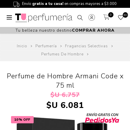
Envío
gratis a tu casa!
en compras mayores a $3.000
0
0
Tu belleza nuestro destino
COMPRAR AHORA
Inicio
Perfumería
Fragancias Selectivas
Perfumes De Hombre
Perfume de Hombre Armani Code x
75 ml
$U 6.757
$U 6.081
10% OFF