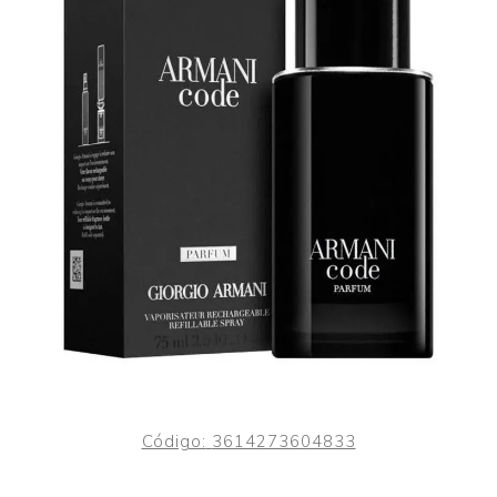
Código:
3614273604833