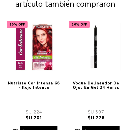
artículo también compraron
10% OFF
10% OFF
Nutrisse Cor Intensa 66
Vogue Delineador De
- Rojo Intenso
Ojos En Gel 24 Horas
$U 224
$U 307
$U 201
$U 276