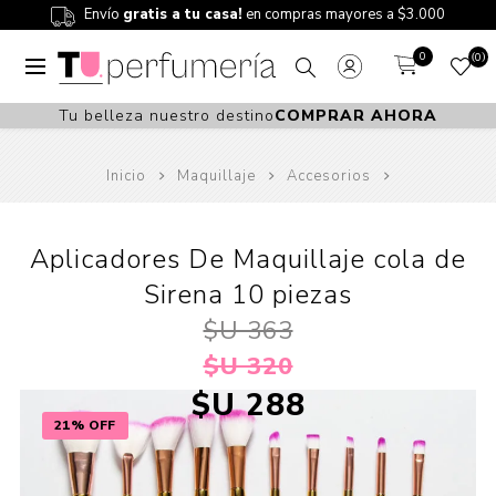
Envío
gratis a tu casa!
en compras mayores a $3.000
0
0
Tu belleza nuestro destino
COMPRAR AHORA
Inicio
Maquillaje
Accesorios
Aplicadores De Maquillaje cola de
Sirena 10 piezas
$U 363
$U 320
$U 288
21% OFF