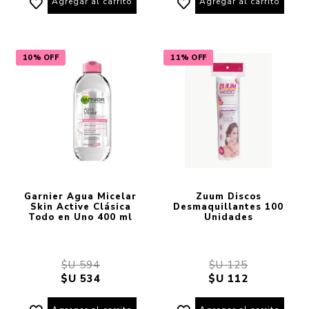
Agregar al carrito
Agregar al carrito
10% OFF
11% OFF
Garnier Agua Micelar
Zuum Discos
Skin Active Clásica
Desmaquillantes 100
Todo en Uno 400 ml
Unidades
$U 594
$U 125
$U 534
$U 112