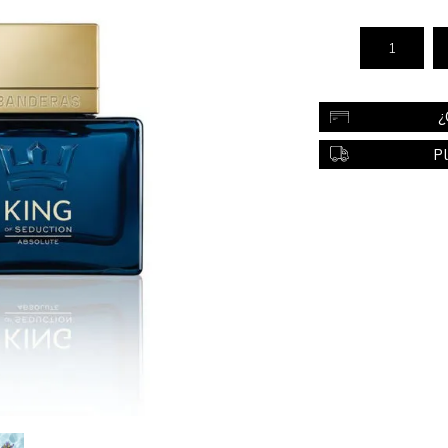
Color
Styling
sonal
Bebés
Accesorios
¿
a piel
Colonias y Perfumes
P
sonal
Higiene
al
Accesorios
ilar
Femenina
a