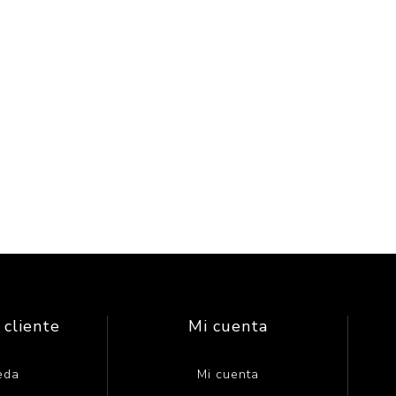
 cliente
Mi cuenta
eda
Mi cuenta