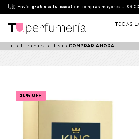
Envío
gratis a tu casa!
en compras mayores a $3.0
TODAS L
Tu belleza nuestro destino
COMPRAR AHORA
Perfume
Perfumería
Dermoc
Estuchería
Capilar 
Estucheria S
Maquilla
Fragancias S
Cuidado
10% OFF
Fragancias
Bebés
Niños Y Niña
Accesor
Cuidado