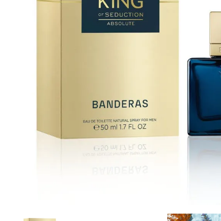
Cuidado Per
Cuidado de l
Higiene per
Higiene Buc
Cuidado Cap
Protección 
Incontinenci