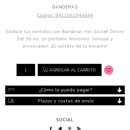
BANDERAS
Código:
8411061944684
Seduce tus sentidos con Banderas Her Secret Desire
Edt 50 ml. Un perfume femenino, sensual y
provocador. ¡El secreto de tu encanto!
AGREGAR AL CARRITO
¿Cómo lo puedo pagar?
Plazos y costos de envío
SOCIAL