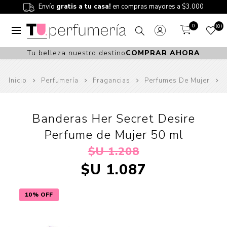
Envío
gratis a tu casa!
en compras mayores a $3.000
0
0
Tu belleza nuestro destino
COMPRAR AHORA
Inicio
Perfumería
Fragancias
Perfumes De Mujer
Banderas Her Secret Desire
Perfume de Mujer 50 ml
$U 1.208
$U 1.087
10% OFF