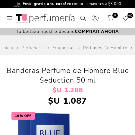
Envío
gratis a tu casa!
en compras mayores a $3.000
0
0
Tu belleza nuestro destino
COMPRAR AHORA
Inicio
Perfumería
Fragancias
Perfumes De Hombre
Banderas Perfume de Hombre Blue
Seduction 50 ml
$U 1.208
$U 1.087
10% OFF