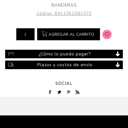
BANDERAS
Código:
8411061081570
AGREGAR AL CARRITO
¿Cómo lo puedo pagar?
Plazos y costos de envío
SOCIAL