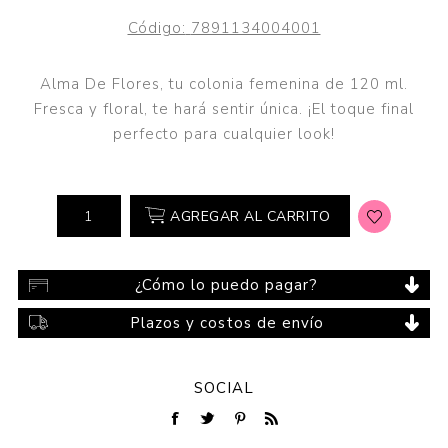
Código:
7891134004001
Alma De Flores, tu colonia femenina de 120 ml.
Fresca y floral, te hará sentir única. ¡El toque final
perfecto para cualquier look!
AGREGAR AL CARRITO
¿Cómo lo puedo pagar?
Plazos y costos de envío
SOCIAL