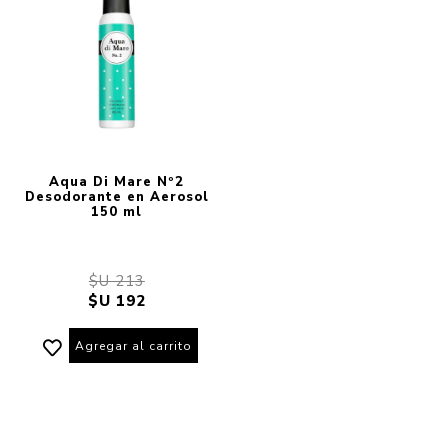
Aqua Di Mare Nº2
Desodorante en Aerosol
150 ml
$U 213
$U 192
Agregar al carrito