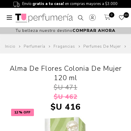
Envío
gratis a tu casa!
en compras mayores a $3.000
0
0
Tu belleza nuestro destino
COMPRAR AHORA
Inicio
Perfumería
Fragancias
Perfumes De Mujer
Alma De Flores Colonia De Mujer
120 ml
$U 471
$U 462
$U 416
12% OFF