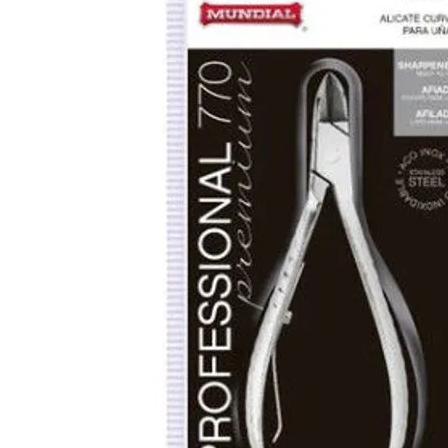
Cuidado Per
Cuidado de l
Higiene per
Higiene Buc
Cuidado Cap
Protección 
Incontinenci