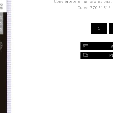
Conviértete en un profesional 
Color
Curvo 770 *161*. 
Styling
sonal
Bebés
Accesorios
a piel
Colonias y Perfumes
¿
sonal
Higiene
P
al
Accesorios
ilar
Femenina
a