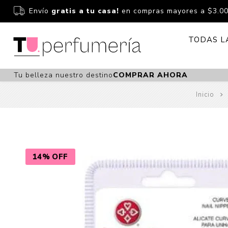
Envío
gratis a tu casa!
en compras mayores a $3.0
TODAS L
Tu belleza nuestro destino
COMPRAR AHORA
Perfume
Perfumería
Inicio
Dermoc
Estuchería
Capilar 
Estucheria S
Maquilla
Fragancias S
Cuidado
14% OFF
Fragancias
Bebés
Niños Y Niña
Accesor
Cuidado