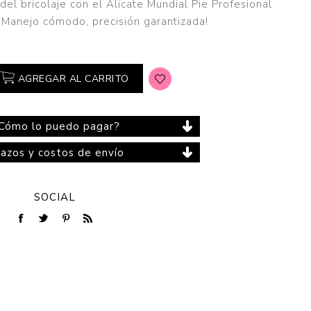
del bricolaje con el Alicate Mundial Pie Profesional
¡Manejo cómodo, precisión garantizada!
Cuidado del Hogar
AGREGAR AL CARRITO
Cómo lo puedo pagar?
lazos y costos de envío
SOCIAL