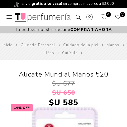
Envío
gratis a tu casa!
en compras mayores a $3.000
0
0
Tu belleza nuestro destino
COMPRAR AHORA
Inicio
Cuidado Personal
Cuidado de la piel
Manos
Uñas
Cutícula
Alicate Mundial Manos 520
$U 677
$U 650
$U 585
14% OFF