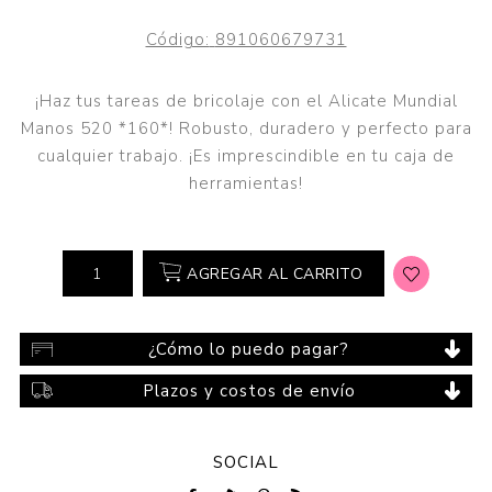
Código:
891060679731
¡Haz tus tareas de bricolaje con el Alicate Mundial
Manos 520 *160*! Robusto, duradero y perfecto para
cualquier trabajo. ¡Es imprescindible en tu caja de
herramientas!
AGREGAR AL CARRITO
¿Cómo lo puedo pagar?
Plazos y costos de envío
SOCIAL