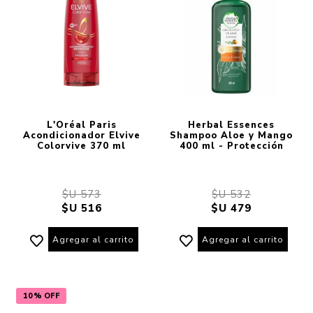
L'Oréal Paris
Herbal Essences
Acondicionador Elvive
Shampoo Aloe y Mango
Colorvive 370 ml
400 ml - Protección
$U 573
$U 532
$U 516
$U 479
Agregar al carrito
Agregar al carrito
10% OFF