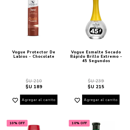
Vogue Protector De
Vogue Esmalte Secado
Labios - Chocolate
Rápido Brillo Extremo -
45 Segundos
$U 210
$U 239
$U 189
$U 215
Agregar al carrito
Agregar al carrito
10% OFF
10% OFF