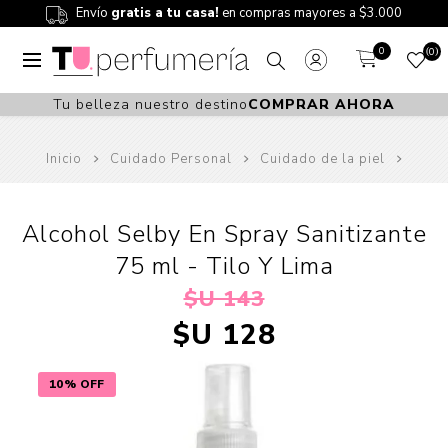
Envío
gratis a tu casa!
en compras mayores a $3.000
0
0
Tu belleza nuestro destino
COMPRAR AHORA
Inicio
Cuidado Personal
Cuidado de la piel
Alcohol Selby En Spray Sanitizante
75 ml - Tilo Y Lima
$U 143
$U 128
10% OFF