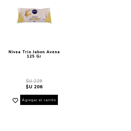
Nivea Trio Jabon Avena
125 Gr
$U 229
$U 206
Agregar al carrito